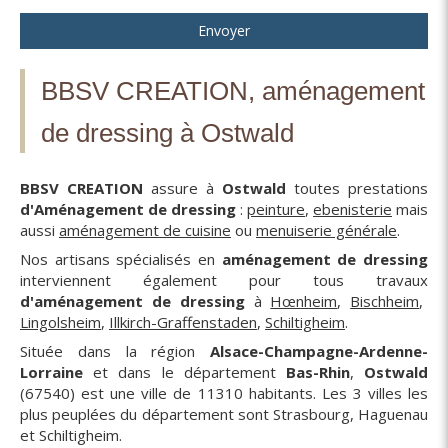
Envoyer
BBSV CREATION, aménagement
de dressing à Ostwald
BBSV CREATION
assure à
Ostwald
toutes prestations
d'Aménagement de dressing
:
peinture
,
ebenisterie
mais
aussi
aménagement de cuisine
ou
menuiserie générale
.
Nos artisans spécialisés en
aménagement de dressing
interviennent également pour tous travaux
d'aménagement de dressing
à
Hœnheim
,
Bischheim
,
Lingolsheim
,
Illkirch-Graffenstaden
,
Schiltigheim
.
Située dans la région
Alsace-Champagne-Ardenne-
Lorraine
et dans le département
Bas-Rhin
,
Ostwald
(67540) est une ville de 11310 habitants. Les 3 villes les
plus peuplées du département sont Strasbourg, Haguenau
et Schiltigheim.