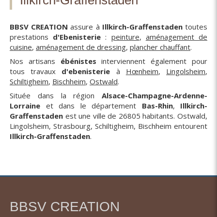
Illkirch-Graffenstaden
BBSV CREATION
assure à
Illkirch-Graffenstaden
toutes
prestations
d'Ebenisterie
:
peinture
,
aménagement de
cuisine
,
aménagement de dressing
,
plancher chauffant
.
Nos artisans
ébénistes
interviennent également pour
tous travaux
d'ebenisterie
à
Hœnheim
,
Lingolsheim
,
Schiltigheim
,
Bischheim
,
Ostwald
.
Située dans la région
Alsace-Champagne-Ardenne-
Lorraine
et dans le département
Bas-Rhin
,
Illkirch-
Graffenstaden
est une ville de 26805 habitants. Ostwald,
Lingolsheim, Strasbourg, Schiltigheim, Bischheim entourent
Illkirch-Graffenstaden
.
BBSV CREATION