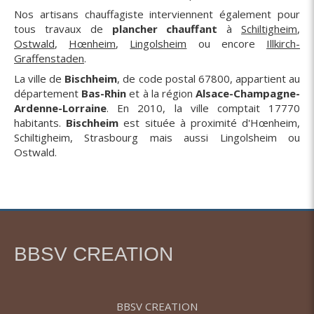
Nos artisans chauffagiste interviennent également pour
tous travaux de
plancher chauffant
à
Schiltigheim
,
Ostwald
,
Hœnheim
,
Lingolsheim
ou encore
Illkirch-
Graffenstaden
.
La ville de
Bischheim
, de code postal 67800, appartient au
département
Bas-Rhin
et à la région
Alsace-Champagne-
Ardenne-Lorraine
. En 2010, la ville comptait 17770
habitants.
Bischheim
est située à proximité d'Hœnheim,
Schiltigheim, Strasbourg mais aussi Lingolsheim ou
Ostwald.
BBSV CREATION
BBSV CREATION